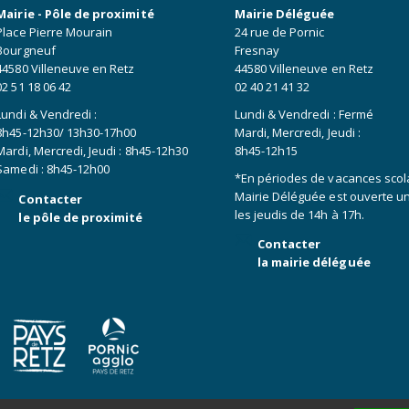
Mairie - Pôle de proximité
Mairie Déléguée
Place Pierre Mourain
24 rue de Pornic
Bourgneuf
Fresnay
44580 Villeneuve en Retz
44580 Villeneuve en Retz
02 51 18 06 42
02 40 21 41 32
Lundi & Vendredi :
Lundi & Vendredi : Fermé
8h45-12h30/ 13h30-17h00
Mardi, Mercredi, Jeudi :
Mardi, Mercredi, Jeudi : 8h45-12h30
8h45-12h15
Samedi : 8h45-12h00
*En périodes de vacances scola
Mairie Déléguée est ouverte 
Contacter
les jeudis de 14h à 17h.
le pôle de proximité
Contacter
la mairie déléguée