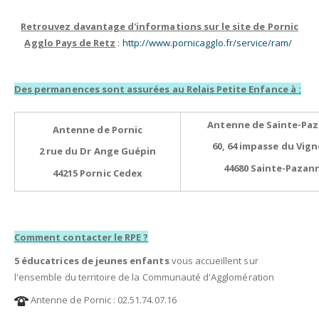
Retrouvez davantage d'informations sur le site de Pornic
Agglo Pays de Retz
:
http://www.pornicagglo.fr/service/ram/
Des permanences sont assurées au Relais Petite Enfance à :
Antenne de Sainte-Pa
Antenne de Pornic
60, 64 impasse du Vign
2 rue du Dr Ange Guépin
44680 Sainte-Pazan
44215 Pornic Cedex
Comment contacter le RPE ?
5 éducatrices de jeunes enfants
vous accueillent sur
l'ensemble du territoire de la Communauté d'Agglomération
Antenne de Pornic : 02.51.74.07.16