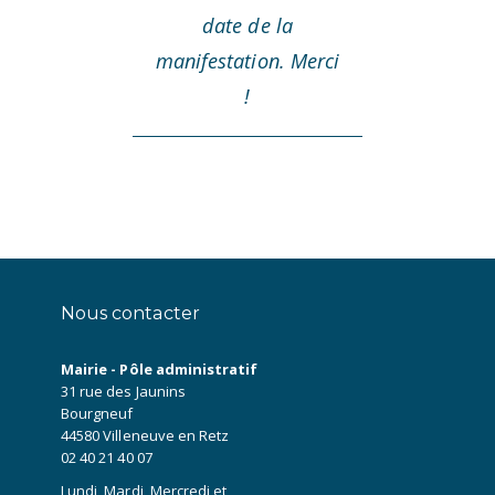
date de la
manifestation. Merci
!
Nous contacter
Mairie - Pôle administratif
31 rue des Jaunins
Bourgneuf
44580 Villeneuve en Retz
02 40 21 40 07
Lundi, Mardi, Mercredi et