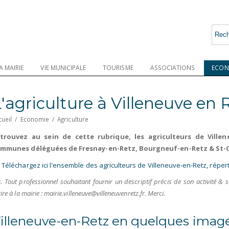
A MAIRIE
VIE MUNICIPALE
TOURISME
ASSOCIATIONS
ECON
'agriculture à Villeneuve en 
cueil
/
Economie
/
Agriculture
trouvez au sein de cette rubrique, les agriculteurs de Villene
mmunes déléguées de Fresnay-en-Retz, Bourgneuf-en-Retz & St-C
 Téléchargez ici l'ensemble des agriculteurs de Villeneuve-en-Retz, réperto
. Tout professionnel souhaitant fournir un descriptif précis de son activité & 
ire à la mairie : mairie.villeneuve@villeneuvenretz.fr. Merci.
illeneuve-en-Retz en quelques images