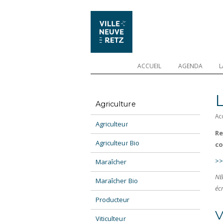
ACCUEIL
AGENDA
L
L
Agriculture
Ac
Agriculteur
Re
Agriculteur Bio
co
>>
Maraîcher
NB
Maraîcher Bio
écr
Producteur
V
Viticulteur