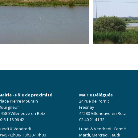
Mairie - Pôle de proximité
Mairie Déléguée
Place Pierre Mourain
24 rue de Pornic
Bourgneuf
Fresnay
44580 Villeneuve en Retz
44580 Villeneuve en Retz
02 51 18 06 42
02 40 21 41 32
Lundi & Vendredi :
Lundi & Vendredi : Fermé
8h45-12h30/ 13h30-17h00
Mardi, Mercredi, Jeudi :