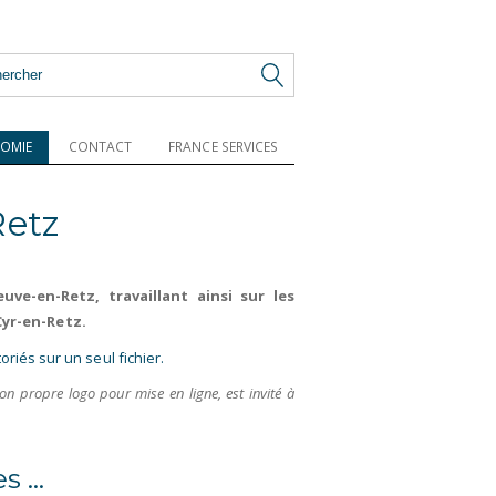
OMIE
CONTACT
FRANCE SERVICES
Retz
uve-en-Retz, travaillant ainsi sur les
yr-en-Retz.
riés sur un seul fichier.
son propre logo pour mise en ligne, est invité à
 ...