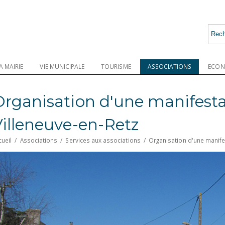
A MAIRIE
VIE MUNICIPALE
TOURISME
ASSOCIATIONS
ECON
Organisation d'une manifesta
Villeneuve-en-Retz
cueil
/
Associations
/
Services aux associations
/
Organisation d'une manife