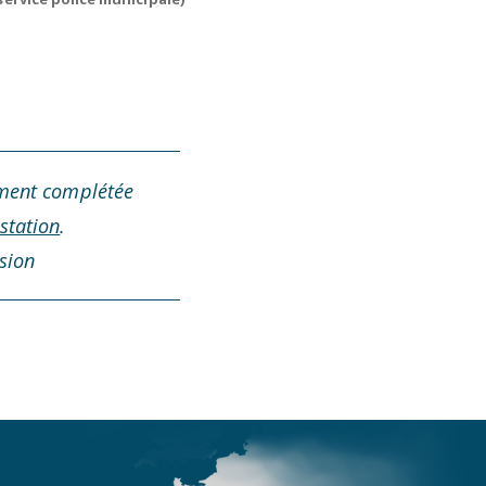
ûment complétée
station
.
sion