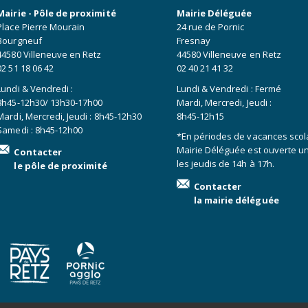
Mairie - Pôle de proximité
Mairie Déléguée
Place Pierre Mourain
24 rue de Pornic
Bourgneuf
Fresnay
44580 Villeneuve en Retz
44580 Villeneuve en Retz
02 51 18 06 42
02 40 21 41 32
Lundi & Vendredi :
Lundi & Vendredi : Fermé
8h45-12h30/ 13h30-17h00
Mardi, Mercredi, Jeudi :
Mardi, Mercredi, Jeudi : 8h45-12h30
8h45-12h15
Samedi : 8h45-12h00
*En périodes de vacances scola
Mairie Déléguée est ouverte 
Contacter
les jeudis de 14h à 17h.
le pôle de proximité
Contacter
la mairie déléguée