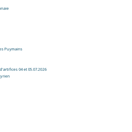
nnaie
 les Puymains
'artifices 04 et 05.07.2026
cyrien