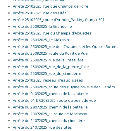
Arrêté 25102025_rue due Champs de Foire
Arrêté 25102025_rue des Cités
Arrêté 25102025_route d’Arthon_Parking étang n°01
Arrêté du 25092025_la Grande Ile
Arrêté 25102025_rue du Champs d’Alouettes
Arrêté du 25092025_Le Magasin
Arrêté du 25092025_rue des Chaumes et les Quatre Routes
Arrêté du 25092025_route du Point de Vue
Arrêté du 25092025_rue de la Frazelière
Arrêté du 25092025_r
ue_de_la_pierre_folle
Arrêté du 25092025_r
ue_du_cimetierre
Arrêté 25102025_réseau_d’eaux_usées
Arrêté du 25092025_route des Puymains- rue des Genêts
Arrêté du 01092025_chemin de la cabiterie
Arrêté du 01 & 02082025_route du point de vue
Arrêté du 28072025_chemin de la petite ile
Arrêté du 23072025_11 route de Machecoul
Arrêté du 21072025_chemin du cimetière
Arrêté du 21072025_rue des cités