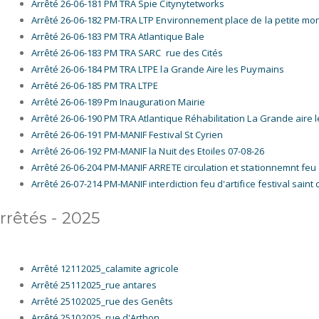
Arrêté 26-06-181 PM TRA Spie Citynytetworks
Arrêté 26-06-182 PM-TRA LTP Environnement place de la petite mo
Arrêté 26-06-183 PM TRA Atlantique Bale
Arrêté 26-06-183 PM TRA SARC rue des Cités
Arrêté 26-06-184 PM TRA LTPE la Grande Aire les Puymains
Arrêté 26-06-185 PM TRA LTPE
Arrêté 26-06-189 Pm Inauguration Mairie
Arrêté 26-06-190 PM TRA Atlantique Réhabilitation La Grande aire
Arrêté 26-06-191 PM-MANIF Festival St Cyrien
Arrêté 26-06-192 PM-MANIF la Nuit des Etoiles 07-08-26
Arrêté 26-06-204 PM-MANIF ARRETE circulation et stationnemnt feu d
Arrêté 26-07-214 PM-MANIF interdiction feu d'artifice festival saint 
rrêtés - 2025
Arrêté 12112025_calamite agricole
Arrêté 25112025_rue antares
Arrêté 25102025_rue des Genêts
Arrêté 25102025_rue d'Arthon