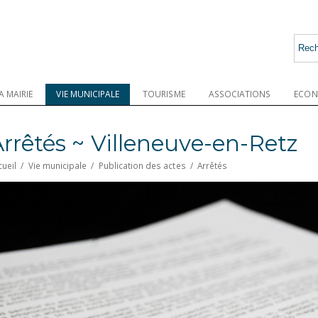
A MAIRIE
VIE MUNICIPALE
TOURISME
ASSOCIATIONS
ECON
rrêtés ~ Villeneuve-en-Retz
cueil
/
Vie municipale
/
Publication des actes
/
Arrêtés