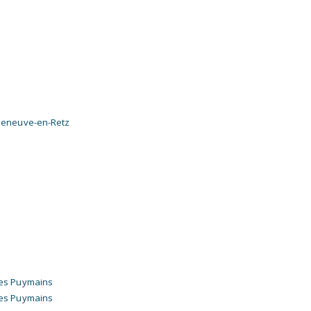
illeneuve-en-Retz
 les Puymains
 les Puymains