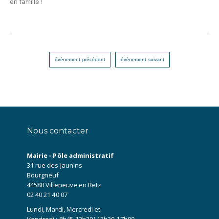
en famille !
évènement précédent
évènement suivant
Nous contacter
Mairie - Pôle administratif
31 rue des Jaunins
Bourgneuf
44580 Villeneuve en Retz
02 40 21 40 07
Lundi, Mardi, Mercredi et
Vendredi : 8h45-12h30/ 13h30-17h00