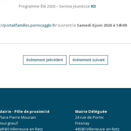
Programme Été 2026 – Service Jeunesse
ICI
://portailfamilles.pornicagglo.fr/
ouvrent le
Samedi 6 juin 2026 à 14h00
évènement précédent
évènement suivant
Mairie - Pôle de proximité
Mairie Déléguée
Place Pierre Mourain
24 rue de Pornic
Bourgneuf
Fresnay
44580 Villeneuve en Retz
44580 Villeneuve en Retz