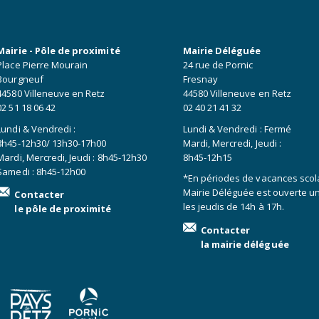
Mairie - Pôle de proximité
Mairie Déléguée
Place Pierre Mourain
24 rue de Pornic
Bourgneuf
Fresnay
44580 Villeneuve en Retz
44580 Villeneuve en Retz
02 51 18 06 42
02 40 21 41 32
Lundi & Vendredi :
Lundi & Vendredi : Fermé
8h45-12h30/ 13h30-17h00
Mardi, Mercredi, Jeudi :
Mardi, Mercredi, Jeudi : 8h45-12h30
8h45-12h15
Samedi : 8h45-12h00
*En périodes de vacances scola
Mairie Déléguée est ouverte 
Contacter
les jeudis de 14h à 17h.
le pôle de proximité
Contacter
la mairie déléguée