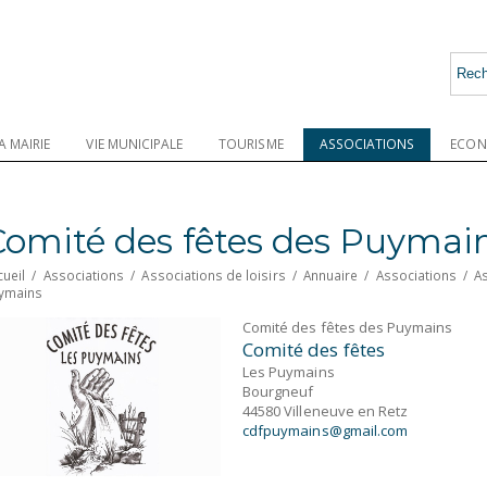
A MAIRIE
VIE MUNICIPALE
TOURISME
ASSOCIATIONS
ECON
Comité des fêtes des Puymai
cueil
/
Associations
/
Associations de loisirs
/
Annuaire
/
Associations
/
As
ymains
Comité des fêtes des Puymains
Comité des fêtes
Les Puymains
Bourgneuf
44580 Villeneuve en Retz
cdfpuymains@gmail.com