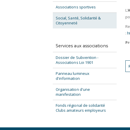
Associations sportives
L’
po
Social, Santé, Solidarité &
Citoyenneté
Re
:
h
Pr
Services aux associations
Dossier de Subvention -
Associations Loi 1901
Panneau lumineux
d'information
Organisation d'une
manifestation
Fonds régional de solidarité
Clubs amateurs employeurs