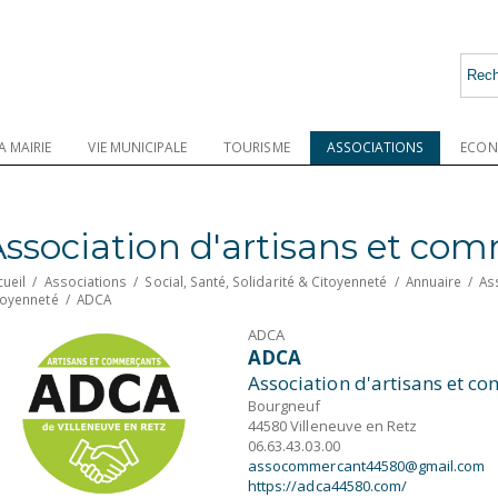
A MAIRIE
VIE MUNICIPALE
TOURISME
ASSOCIATIONS
ECON
Association d'artisans et co
cueil
/
Associations
/
Social, Santé, Solidarité & Citoyenneté
/
Annuaire
/
As
toyenneté
/
ADCA
ADCA
ADCA
Association d'artisans et c
Bourgneuf
44580 Villeneuve en Retz
06.63.43.03.00
assocommercant44580@gmail.com
https://adca44580.com/