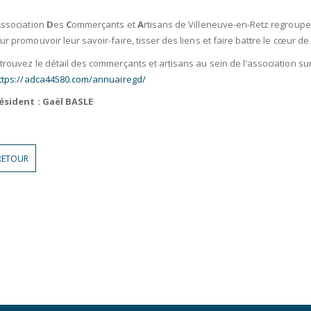
A
ssociation
D
es
C
ommerçants et
A
rtisans de Villeneuve-en-Retz regroupe
ur promouvoir leur savoir-faire, tisser des liens et faire battre le cœur d
trouvez le détail des commerçants et artisans au sein de l'association sur 
ttps://adca44580.com/annuairegd/
ésident : Gaël BASLE
RETOUR