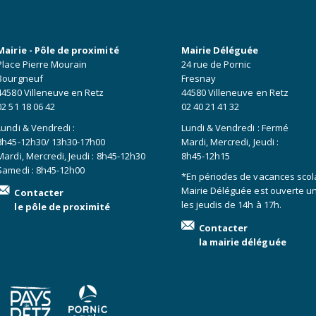
Mairie - Pôle de proximité
Mairie Déléguée
Place Pierre Mourain
24 rue de Pornic
Bourgneuf
Fresnay
44580 Villeneuve en Retz
44580 Villeneuve en Retz
02 51 18 06 42
02 40 21 41 32
Lundi & Vendredi :
Lundi & Vendredi : Fermé
8h45-12h30/ 13h30-17h00
Mardi, Mercredi, Jeudi :
Mardi, Mercredi, Jeudi : 8h45-12h30
8h45-12h15
Samedi : 8h45-12h00
*En périodes de vacances scola
Mairie Déléguée est ouverte 
Contacter
les jeudis de 14h à 17h.
le pôle de proximité
Contacter
la mairie déléguée