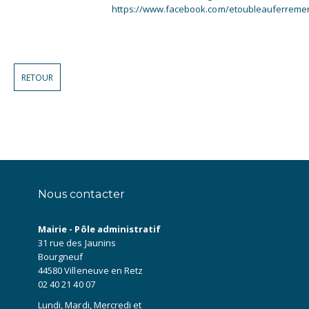
https://www.facebook.com/etoubleauferremen
RETOUR
Nous contacter
Mairie - Pôle administratif
31 rue des Jaunins
Bourgneuf
44580 Villeneuve en Retz
02 40 21 40 07
Lundi, Mardi, Mercredi et