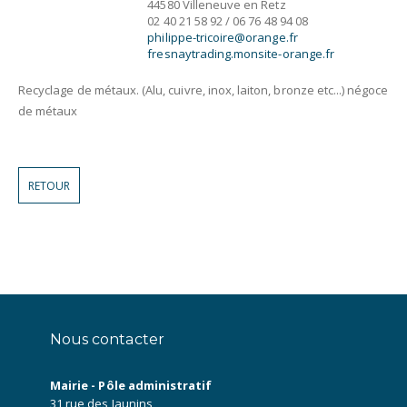
44580 Villeneuve en Retz
02 40 21 58 92 / 06 76 48 94 08
philippe-tricoire@orange.fr
fresnaytrading.monsite-orange.fr
Recyclage de métaux. (Alu, cuivre, inox, laiton, bronze etc...) négoce
de métaux
RETOUR
Nous contacter
Mairie - Pôle administratif
31 rue des Jaunins