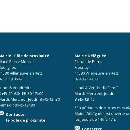
Mairie - Pôle de proximité
Mairie Déléguée
Place Pierre Mourain
24 rue de Pornic
Bourgneuf
Fresnay
44580 Villeneuve en Retz
44580 Villeneuve en Retz
02 51 18 06 42
02 40 21 41 32
Lundi & Vendredi :
Lundi & Vendredi : Fermé
8h45-12h30/ 13h30-17h00
Mardi, Mercredi, Jeudi :
Mardi, Mercredi, Jeudi : 8h45-12h30
8h45-12h15
Samedi : 8h45-12h00
*En périodes de vacances scola
Mairie Déléguée est ouverte 
Contacter
les jeudis de 14h à 17h.
le pôle de proximité
Contacter