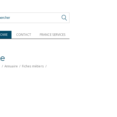
OMIE
CONTACT
FRANCE SERVICES
te
l
/
Annuaire
/
Fiches métiers
/