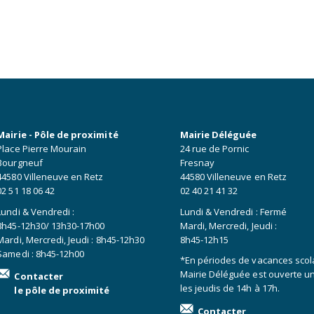
Mairie - Pôle de proximité
Mairie Déléguée
Place Pierre Mourain
24 rue de Pornic
Bourgneuf
Fresnay
44580 Villeneuve en Retz
44580 Villeneuve en Retz
02 51 18 06 42
02 40 21 41 32
Lundi & Vendredi :
Lundi & Vendredi : Fermé
8h45-12h30/ 13h30-17h00
Mardi, Mercredi, Jeudi :
Mardi, Mercredi, Jeudi : 8h45-12h30
8h45-12h15
Samedi : 8h45-12h00
*En périodes de vacances scola
Mairie Déléguée est ouverte 
Contacter
les jeudis de 14h à 17h.
le pôle de proximité
Contacter