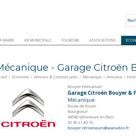
A MAIRIE
VIE MUNICIPALE
TOURISME
ASSOCIATIONS
ECON
Mécanique - Garage Citroën B
cueil
/
Economie
/
Artisans & Commerçants
/
Mécanique
/
Annuaire
/
Fiche
Bouyer Emmanuel
Garage Citroën Bouyer & F
Mécanique
Route de Bouin
Bourgneuf
44580 Villeneuve en Retz
02 40 21 40 16
bouyer.citroeneuro@wanadoo.fr