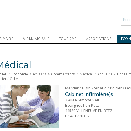
A MAIRIE
VIE MUNICIPALE
TOURISME
ASSOCIATIONS
ECON
Médical
cueil
/
Economie
/
Artisans & Commerçants
/
Médical
/
Annuaire
/
Fiches m
irier / Odie
Mercier / Bigini-Renaud / Poirier / Od
Cabinet Infirmièr(e)s
2 Allée Simone Veil
Bourgneuf en Retz
44580 VILLENEUVE EN RETZ
02 40 82 18 67