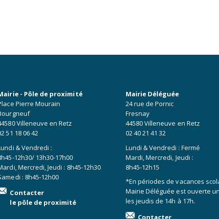
Mairie - Pôle de proximité
Mairie Déléguée
Place Pierre Mourain
24 rue de Pornic
Bourgneuf
Fresnay
44580 Villeneuve en Retz
44580 Villeneuve en Retz
02 51 18 06 42
02 40 21 41 32
Lundi & Vendredi :
Lundi & Vendredi : Fermé
8h45-12h30/ 13h30-17h00
Mardi, Mercredi, Jeudi :
Mardi, Mercredi, Jeudi : 8h45-12h30
8h45-12h15
Samedi : 8h45-12h00
*En périodes de vacances scola
Mairie Déléguée est ouverte 
Contacter
les jeudis de 14h à 17h.
le pôle de proximité
Contacter