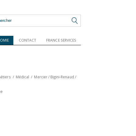
OMIE
CONTACT
FRANCE SERVICES
étiers
/
Médical
/
Mercier / Bigini-Renaud /
ie