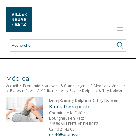
Médical
Accueil
/
Economie
/
Artisans & Commerçants
/
Médical
/
Annuaire
/
Fiches métiers
/
Médical
/
Leray-Savary Delphine & Tilly Nolwen
Leray-Savary Delphine & Tilly Nolwen
Kinésithérapeute
Chemin de la Culée
Bourgneuf en Retz
44580 VILLENEUVE EN RETZ
02 40 21 42 66
ds.44@orange.fr