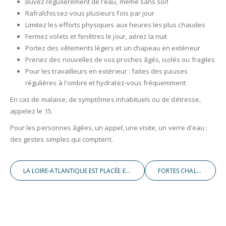
Buvez régulièrement de l'eau, même sans soif
Rafraîchissez-vous plusieurs fois par jour
Limitez les efforts physiques aux heures les plus chaudes
Fermez volets et fenêtres le jour, aérez la nuit
Portez des vêtements légers et un chapeau en extérieur
Prenez des nouvelles de vos proches âgés, isolés ou fragiles
Pour les travailleurs en extérieur : faites des pauses
régulières à l'ombre et hydratez-vous fréquemment
En cas de malaise, de symptômes inhabituels ou de détresse,
appelez le 15.
Pour les personnes âgées, un appel, une visite, un verre d'eau :
des gestes simples qui comptent.
LA LOIRE-ATLANTIQUE EST PLACÉE EN VIGILANCE ORANGE CANICULE À PARTIR DE CE MARDI 07 JUILLET À 12H00.
FORTES CHALEURS : VIGILANCE EAU POTABLE !