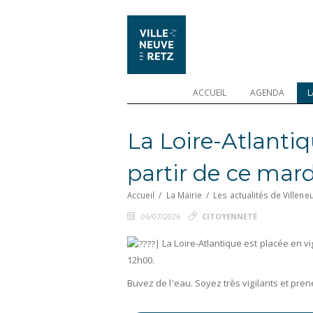
ACCUEIL
AGENDA
L
La Loire-Atlantiq
partir de ce mardi
Accueil
/
La Mairie
/
Les actualités de Villene
06/07/2026
CITOYENNETÉ
| La Loire-Atlantique est placée en vi
12h00.
Buvez de l'eau. Soyez très vigilants et pre