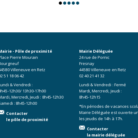
Mairie - Pôle de proximité
Mairie Déléguée
Place Pierre Mourain
24 rue de Pornic
Bourgneuf
Fresnay
44580 Villeneuve en Retz
44580 Villeneuve en Retz
02 51 18 06 42
02 40 21 41 32
Lundi & Vendredi :
Lundi & Vendredi : Fermé
8h45-12h30/ 13h30-17h00
Mardi, Mercredi, Jeudi :
Mardi, Mercredi, Jeudi : 8h45-12h30
8h45-12h15
Samedi : 8h45-12h00
*En périodes de vacances scola
Mairie Déléguée est ouverte 
Contacter
les jeudis de 14h à 17h.
le pôle de proximité
Contacter
la mairie déléguée