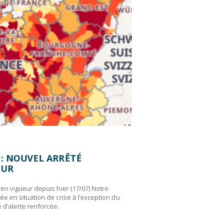
10/07/2026
CITO
 : NOUVEL ARRÊTÉ
VIGILANCE ROU
EUR
ATLANTIQUE
en vigueur depuis hier (17/07) Notre
Mise à jour du 09 juille
e en situation de crise à l’exception du
canicule par la Loire-
d’alerte renforcée.
nécessaires afin d’acco
fortes chaleurs.