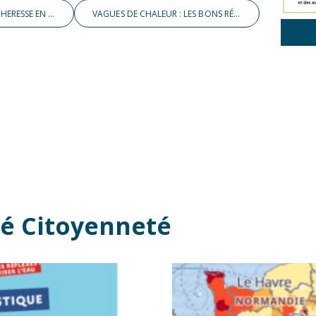
VILLENEUVE-EN-RETZ : NOUVEL ARRÊTÉ SÉCHERESSE EN VIGUEUR
VAGUES DE CHALEUR : LES BONS RÉFLEXES
té Citoyenneté