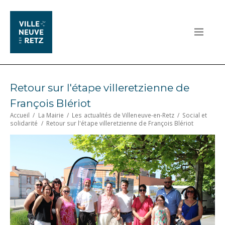
Retour sur l'étape villeretzienne de
François Blériot
Accueil
/
La Mairie
/
Les actualités de Villeneuve-en-Retz
/
Social et
solidarité
/
Retour sur l'étape villeretzienne de François Blériot