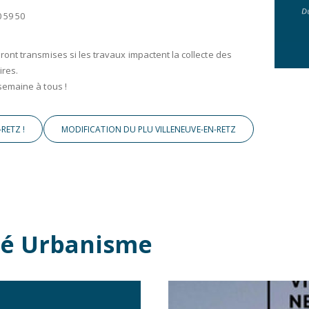
 59 50
nt transmises si les travaux impactent la collecte des
ires.
semaine à tous !
RETZ !
MODIFICATION DU PLU VILLENEUVE-EN-RETZ
ité Urbanisme