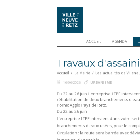
ACCUEIL
AGENDA
L
Travaux d'assain
Accueil
/
La Mairie
/
Les actualités de Villene
16/06/2026
URBANISME
Du 22 au 26 juin L'entreprise LTPE intervien
réhabilitation de deux branchements d'eau
Pornic Agglo Pays de Retz.
Du 22 au 26 juin
L'entreprise LTPE intervient dans votre sec
branchements d'eaux usées, pour le compte
Circulation : la route sera barrée avec dév
la mesure du possible.