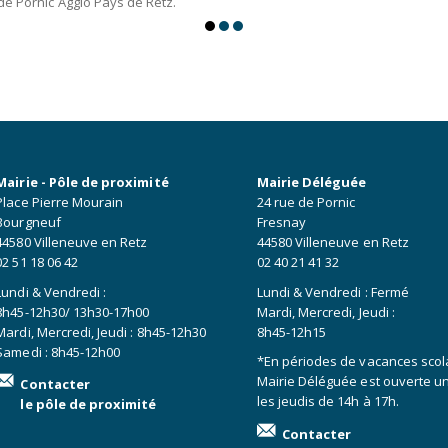
e Pornic Agglo Pays de Retz.
Mairie - Pôle de proximité
Mairie Déléguée
Place Pierre Mourain
24 rue de Pornic
Bourgneuf
Fresnay
44580 Villeneuve en Retz
44580 Villeneuve en Retz
02 51 18 06 42
02 40 21 41 32
Lundi & Vendredi :
Lundi & Vendredi : Fermé
8h45-12h30/ 13h30-17h00
Mardi, Mercredi, Jeudi :
Mardi, Mercredi, Jeudi : 8h45-12h30
8h45-12h15
Samedi : 8h45-12h00
*En périodes de vacances scola
Mairie Déléguée est ouverte 
Contacter
les jeudis de 14h à 17h.
le pôle de proximité
Contacter