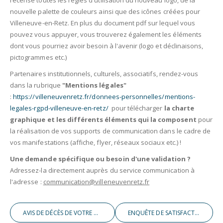
recense toutes les règles d'utilisation du nouveau logo, de la
nouvelle palette de couleurs ainsi que des icônes créées pour
Villeneuve-en-Retz. En plus du document pdf sur lequel vous
pouvez vous appuyer, vous trouverez également les éléments
dont vous pourriez avoir besoin à l'avenir (logo et déclinaisons,
pictogrammes etc.)
Partenaires institutionnels, culturels, associatifs, rendez-vous
dans la rubrique
"Mentions légales"
:
https://villeneuvenretz.fr/donnees-personnelles/mentions-
legales-rgpd-villeneuve-en-retz/
pour télécharger
la charte
graphique et les différents éléments qui la composent
pour
la réalisation de vos supports de communication dans le cadre de
vos manifestations (affiche, flyer, réseaux sociaux etc.) !
Une demande spécifique ou besoin d'une validation ?
Adressez-la directement auprès du service communication à
l'adresse :
communication@villeneuvenretz.fr
AVIS DE DÉCÈS DE VOTRE MAIRE JEAN-BERNARD FERRER
ENQUÊTE DE SATISFACTION - VILLENEUVE & VOUS