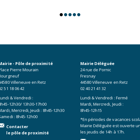
Mairie - Pôle de proximité
Mairie Déléguée
Place Pierre Mourain
24 rue de Pornic
Bourgneuf
Fresnay
44580 Villeneuve en Retz
44580 Villeneuve en Retz
02 51 18 06 42
02 40 21 41 32
Lundi & Vendredi :
Lundi & Vendredi : Fermé
8h45-12h30/ 13h30-17h00
Mardi, Mercredi, Jeudi :
Mardi, Mercredi, Jeudi : 8h45-12h30
8h45-12h15
Samedi : 8h45-12h00
*En périodes de vacances scola
Mairie Déléguée est ouverte 
Contacter
les jeudis de 14h à 17h.
le pôle de proximité