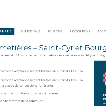
A MAIRIE
VIE MUNICIPALE
TOURISME
ASSOCIATIONS
ECON
metières – Saint-Cyr et Bour
uve-en-Retz
/
Environnement
/
Fermeture des cimetières – Saint-Cyr et Bourg
f seront exceptionnellement fermés au public du 13 au 14
f seront exceptionnellement fermés au public du 13 au 14
ministrative de concessions funéraires.
s permettront l’ouverture des cimetières.
le site internet de la commune.