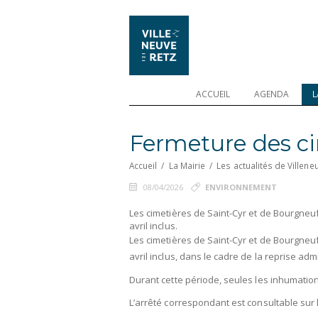
ACCUEIL
AGENDA
L
Fermeture des ci
Accueil
/
La Mairie
/
Les actualités de Villene
08/04/2026
ENVIRONNEMENT
Les cimetières de Saint-Cyr et de Bourgneu
avril inclus.
Les cimetières de Saint-Cyr et de Bourgneu
avril inclus, dans le cadre de la reprise ad
Durant cette période, seules les inhumation
L’arrêté correspondant est consultable sur 