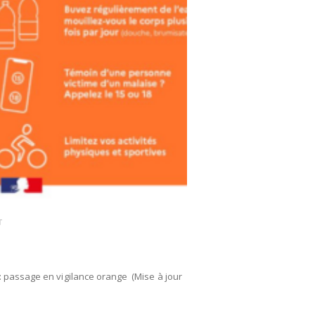
T
26/06/2026
ENVI
CANICULE ET ÉT
e : passage en vigilance orange (Mise à jour