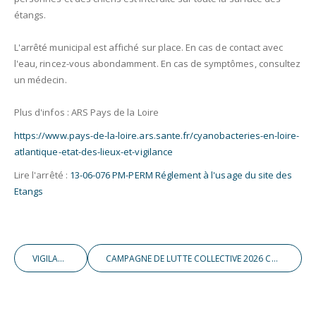
étangs.
L'arrêté municipal est affiché sur place. En cas de contact avec
l'eau, rincez-vous abondamment. En cas de symptômes, consultez
un médecin.
Plus d'infos : ARS Pays de la Loire
https://www.pays-de-la-loire.ars.sante.fr/cyanobacteries-en-loire-
atlantique-etat-des-lieux-et-vigilance
Lire l'arrêté :
13-06-076 PM-PERM Réglement à l'usage du site des
Etangs
VIGILANCE CANICULE
CAMPAGNE DE LUTTE COLLECTIVE 2026 CHENILLE PROCESSIONNAIRE DU CHÊNE ET BOMBYX CUL-BRUN