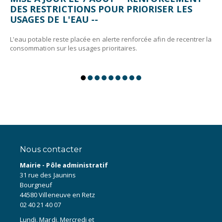
DES RESTRICTIONS POUR PRIORISER LES
USAGES DE L'EAU --
L'eau potable reste placée en alerte renforcée afin de recentrer la
consommation sur les usages prioritaires.
Nous contacter
Mairie - Pôle administratif
31 rue des Jaunins
Bourgneuf
44580 Villeneuve en Retz
02 40 21 40 07
Lundi, Mardi, Mercredi et