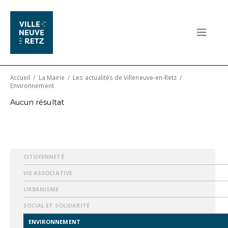
Accueil
/
La Mairie
/
Les actualités de Villeneuve-en-Retz
/
Environnement
Aucun résultat
CITOYENNETÉ
VIE ASSOCIATIVE
URBANISME
SOCIAL ET SOLIDARITÉ
ENVIRONNEMENT