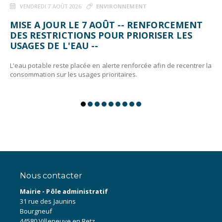
VENDREDI 7 AOÛT 2026
ENVIRONNEMENT
MISE A JOUR LE 7 AOÛT -- RENFORCEMENT
DES RESTRICTIONS POUR PRIORISER LES
USAGES DE L'EAU --
L'eau potable reste placée en alerte renforcée afin de recentrer la
consommation sur les usages prioritaires.
Nous contacter
Mairie - Pôle administratif
31 rue des Jaunins
Bourgneuf
44580 Villeneuve en Retz